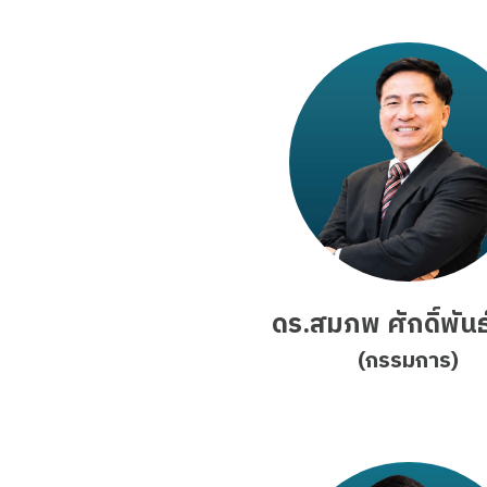
ดร.สมภพ ศักดิ์พัน
(กรรมการ)