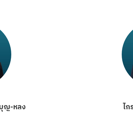
ิ บุญ-หลง
ไกร