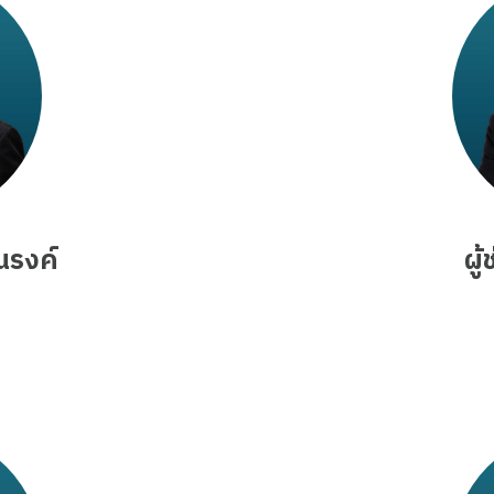
ณรงค์
ผู