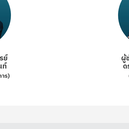
รย์
ผู
นท์
ด
การ)