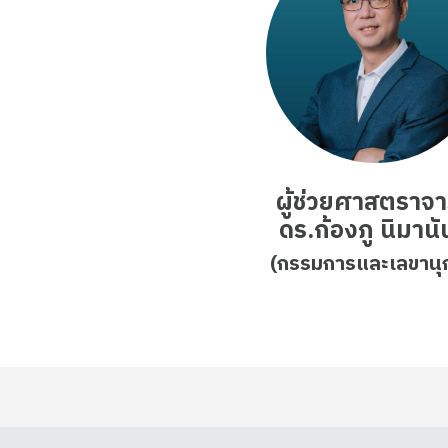
ผู้ช่วยศาสตราจา
ดร.ก้องภู นิมานั
(กรรมการและเลขานุ